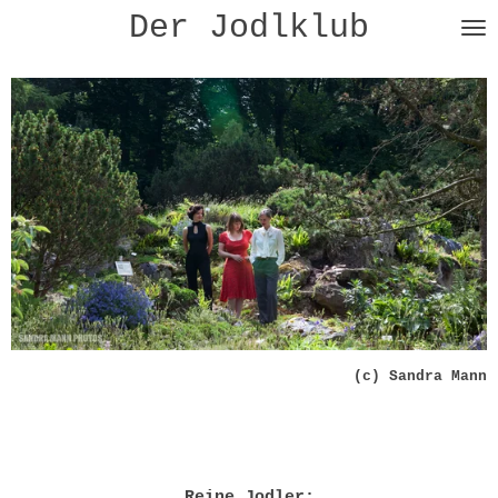
Der Jodlklub
Zum
Hauptinhalt
springen
(c) Sandra Mann
Reine Jodler: