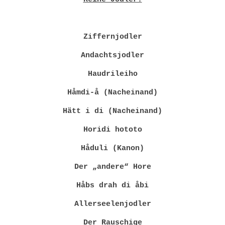
Ziffernjodler
Andachtsjodler
Haudrileiho
Håmdi-å (Nacheinand)
Hätt i di (Nacheinand)
Horidi hototo
Håduli (Kanon)
Der „andere“ Hore
Håbs drah di åbi
Allerseelenjodler
Der Rauschige