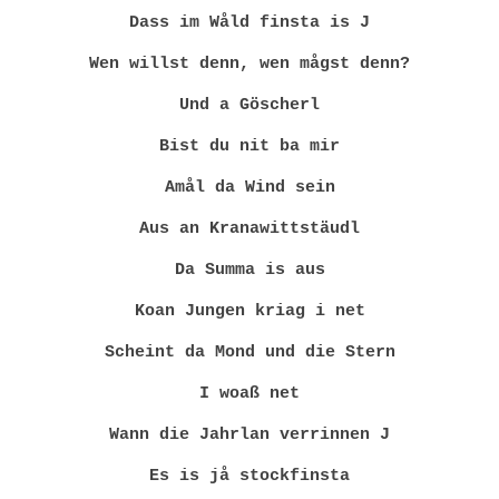
Dass im Wåld finsta is J
Wen willst denn, wen mågst denn?
Und a Göscherl
Bist du nit ba mir
Amål da Wind sein
Aus an Kranawittstäudl
Da Summa is aus
Koan Jungen kriag i net
Scheint da Mond und die Stern
I woaß net
Wann die Jahrlan verrinnen J
Es is jå stockfinsta