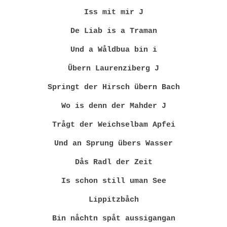
Iss mit mir J
De Liab is a Traman
Und a Wåldbua bin i
Übern Laurenziberg J
Springt der Hirsch übern Bach
Wo is denn der Mahder J
Trågt der Weichselbam Apfei
Und an Sprung übers Wasser
Dås Radl der Zeit
Is schon still uman See
Lippitzbåch
Bin nåchtn spåt aussigangan